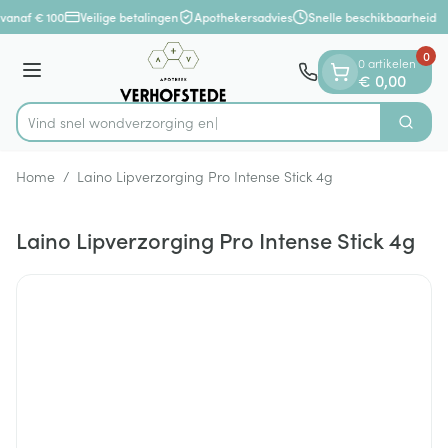
Dia 1 van 1
Ga naar de inhoud
vanaf € 100
Veilige betalingen
Apothekersadvies
Snelle beschikbaarheid
0
0 artikelen
Menu
€ 0,00
Vind snel wondverzo
Zoek
Product, merk, categorie...
Home
/
Laino Lipverzorging Pro Intense Stick 4g
Laino Lipverzorging Pro Intense Stick 4g