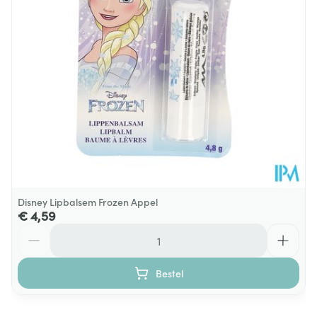
Hoeveelheid
4
Verpakking
Behoud
Kamertemperatuur (15°C - 25°C)
Disney Lipbalsem Frozen Appel
€ 4,59
Aantal
Bestel