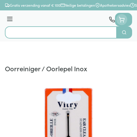
Ga naar de inhoud
Gratis verzending vanaf € 100
Veilige betalingen
Apothekersadvies
S
Menu
Zoek
Product, merk, categorie...
Oorreiniger / Oorlepel Inox