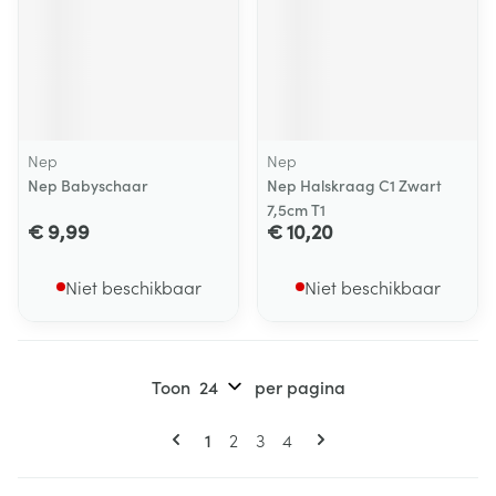
Nep
Nep
Nep Babyschaar
Nep Halskraag C1 Zwart
7,5cm T1
€ 9,99
€ 10,20
Niet beschikbaar
Niet beschikbaar
Toon
per pagina
Pagina's
U lees momenteel pagina
Pagina
Pagina
Pagina
1
2
3
4