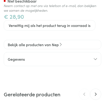
Niet beschikbaar
Neem contact op met ons via telefoon of e-mail, dan bekijken
we samen de mogelijkheden.
€ 28,90
Verwittig mij als het product terug in voorraad is
Bekijk alle producten van Nep
Gegevens
CNK
2631281
Organisaties
SRL Offisoins
Gerelateerde producten
Merken
Nep