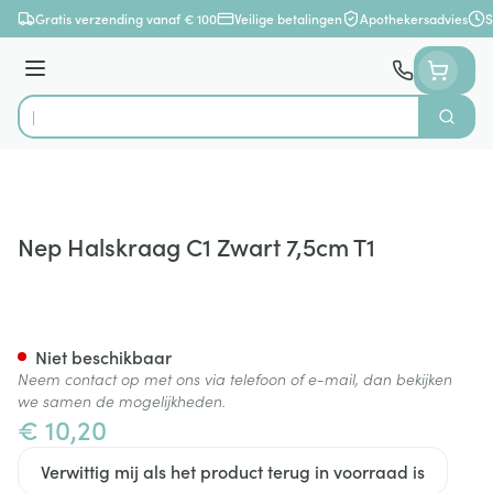
Ga naar de inhoud
Gratis verzending vanaf € 100
Veilige betalingen
Apothekersadvies
S
Menu
Zoek
Product, merk, categorie...
Nep Halskraag C1 Zwart 7,5cm T1
Nep Halskraag C1 Zwart 7,5c
Niet beschikbaar
Neem contact op met ons via telefoon of e-mail, dan bekijken
we samen de mogelijkheden.
€ 10,20
Verwittig mij als het product terug in voorraad is