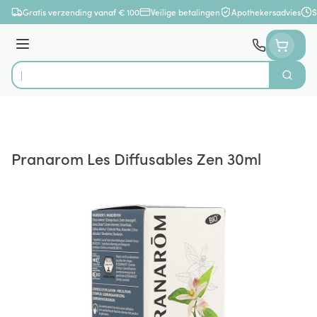
Ga naar de inhoud
Gratis verzending vanaf € 100
Veilige betalingen
Apothekersadvies
S
Menu
Zoek
Product, merk, categorie...
Pranarom Les Diffusables Zen 30ml