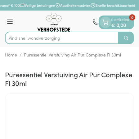
Dia 1 van 1
Ga naar de inhoud
vanaf € 100
Veilige betalingen
Apothekersadvies
Snelle beschikbaarheid
0
0 artikelen
Menu
€ 0,00
Vind snel wondve
Zoek
Product, merk, categorie...
Home
/
Puressentiel Verstuiving Air Pur Complexe Fl 30ml
Puressentiel Verstuiving Air Pur Complexe
Fl 30ml