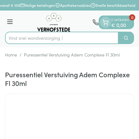
Dia 1 van 1
Ga naar de inhoud
vanaf € 100
Veilige betalingen
Apothekersadvies
Snelle beschikbaarheid
0
0 artikelen
Menu
€ 0,00
Vind snel wondverz
Zoek
Product, merk, categorie...
Home
/
Puressentiel Verstuiving Adem Complexe Fl 30ml
Puressentiel Verstuiving Adem Complexe
Fl 30ml