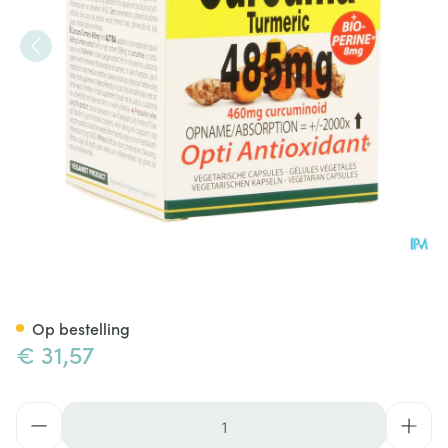
Altisa Curcuma Extr. 485mg +
Op bestelling
€ 31,57
Aantal