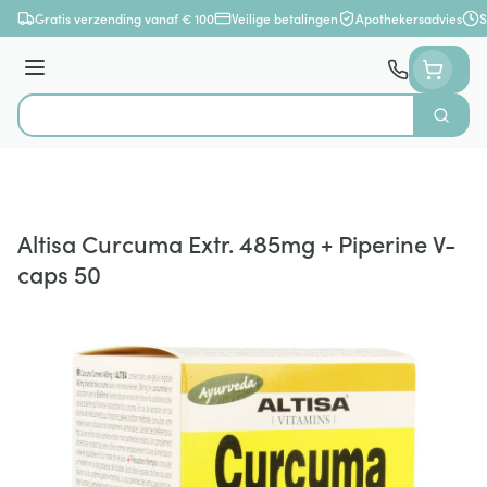
Ga naar de inhoud
Gratis verzending vanaf € 100
Veilige betalingen
Apothekersadvies
S
Menu
Zoek
Product, merk, categorie...
Altisa Curcuma Extr. 485mg + Piperine V-
caps 50