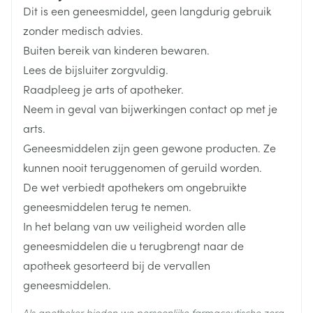
Arega vooraleer u een MAO-remmer gebruikt.
Dit is een geneesmiddel, geen langdurig gebruik
Breedte
81 mm
u lijdt aan de oogaandoening die nauwe-
zonder medisch advies.
kamerhoekglaucoom heet (verhoogde druk in uw
Buiten bereik van kinderen bewaren.
Lengte
117 mm
oog).
Lees de bijsluiter zorgvuldig.
u hebt ernstige problemen met uw hart, die door
Raadpleeg je arts of apotheker.
Diepte
40 mm
een verhoging van de hartslag en/of bloeddruk
Neem in geval van bijwerkingen contact op met je
kunnen worden beïnvloed, omdat dit een effect van
arts.
Actieve
Atomoxetine Arega kan zijn.
atomoxetine hydrochloride
Geneesmiddelen zijn geen gewone producten. Ze
Ingrediënten
u hebt ernstige problemen met de bloedvaten in uw
kunnen nooit teruggenomen of geruild worden.
hersenen, zoals beroerte, verwijding en verdunning
De wet verbiedt apothekers om ongebruikte
Behoud
Kamertemperatuur (15°C - 25°C)
van de wand van een deel van een bloedvaat
geneesmiddelen terug te nemen.
(aneurysma) of vernauwde of geblokkeerde
In het belang van uw veiligheid worden alle
bloedvaten
geneesmiddelen die u terugbrengt naar de
Lichaamsgewicht tot 70 kg: Een totale dagelijkse
u hebt een tumor aan uw bijnier (feochromocytoom).
apotheek gesorteerd bij de vervallen
startdosis van 0.5 mg per kg lichaamsgewicht voor
Gebruik Atomoxetine Arega niet als één van de
geneesmiddelen.
tenminste zeven dagen. Daarna kan uw arts
bovengenoemde omstandigheden op u van
Als apotheker bieden we persoonlijke farmaceutische zorg.