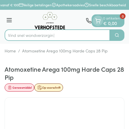
Dia 1 van 1
Ga naar de inhoud
vanaf € 100
Veilige betalingen
Apothekersadvies
Snelle beschikbaarheid
0
0 artikelen
Menu
€ 0,00
Vind snel won
Zoek
Product, merk, categorie...
Home
/
Atomoxetine Arega 100mg Harde Caps 28 Pip
Atomoxetine Arega 100mg Harde Caps 28
Pip
Geneesmiddel
Op voorschrift