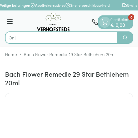
Dia 1 van 1
Ga naar de inhoud
Veilige betalingen
Apothekersadvies
Snelle beschikbaarheid
Gratis
0
0 artikelen
Menu
€ 0,00
Zoek
Product, merk, categorie...
Home
/
Bach Flower Remedie 29 Star Bethlehem 20ml
Bach Flower Remedie 29 Star Bethlehem
20ml