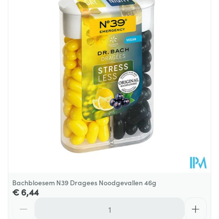
Diepte
93 mm
Hoeveelheid
20
Verpakking
Behoud
Kamertemperatuur (15°C - 25°C)
Bachbloesem N39 Dragees Noodgevallen 46g
€ 6,44
Aantal