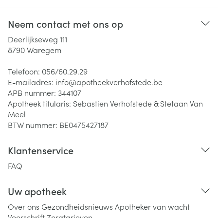
Neem contact met ons op
Deerlijkseweg 111
8790
Waregem
Telefoon:
056/60.29.29
E-mailadres:
info@
apotheekverhofstede.be
APB nummer:
344107
Apotheek titularis:
Sebastien Verhofstede & Stefaan Van
Meel
BTW nummer:
BE0475427187
Klantenservice
FAQ
Uw apotheek
Over ons
Gezondheidsnieuws
Apotheker van wacht
Voorschrift
Zorgtarieven