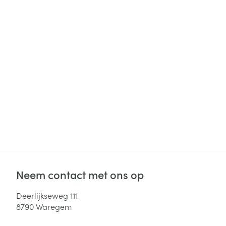
Haar
Gezichtsverzor
Pillendozen en
accessoires
Pigmentstoorni
Gevoelige huid
geïrriteerde hu
Gemengde hui
Doffe huid
Toon meer
Snurken
Neem contact met ons op
Deerlijkseweg 111
8790
Waregem