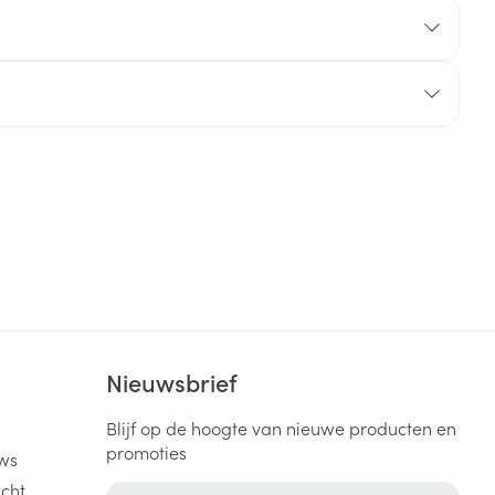
rende
Parfums en
geurproducten
CBD
k
Nieuwsbrief
Blijf op de hoogte van nieuwe producten en
promoties
ws
cht
E-mail adres