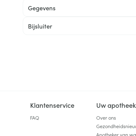
Gegevens
ging
Supplementen
Insectenwe
Mondmaskers
middelen
ssen
Bijsluiter
 -
id
d
Zelfbruiner
Scheren
Klantenservice
Uw apothee
FAQ
Over ons
Gezondheidsnieu
Apotheker van wa