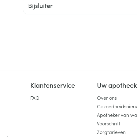
Bijsluiter
ging
Supplementen
Insectenwe
Mondmaskers
middelen
ssen
 -
id
d
Klantenservice
Uw apothee
FAQ
Over ons
Zelfbruiner
Scheren
Gezondheidsnieu
Apotheker van wa
Voorschrift
Zorgtarieven