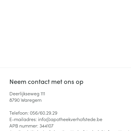
Haar
Gezichtsverzor
Pillendozen en
accessoires
Pigmentstoorni
Gevoelige huid
geïrriteerde hu
Gemengde hui
Doffe huid
Toon meer
Neem contact met ons op
Deerlijkseweg 111
Snurken
8790
Waregem
Telefoon:
056/60.29.29
E-mailadres:
info@
apotheekverhofstede.be
APB nummer:
344107