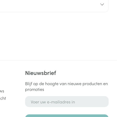
rende
Parfums en
geurproducten
k
Nieuwsbrief
Blijf op de hoogte van nieuwe producten en
CBD
promoties
ws
cht
E-mail adres