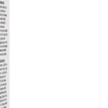
rende
Parfums en
geurproducten
CBD