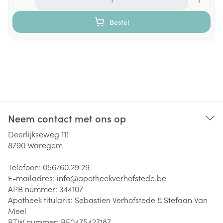
Bestel
Neem contact met ons op
Deerlijkseweg 111
8790
Waregem
Telefoon:
056/60.29.29
E-mailadres:
info@
apotheekverhofstede.be
APB nummer:
344107
Apotheek titularis:
Sebastien Verhofstede & Stefaan Van
Meel
BTW nummer:
BE0475427187