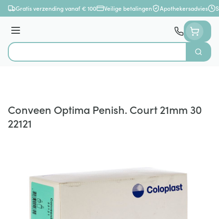
Ga naar de inhoud
Gratis verzending vanaf € 100
Veilige betalingen
Apothekersadvies
S
Menu
Zoek
Product, merk, categorie...
Conveen Optima Penish. Court 21mm 30
22121