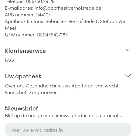
Telefoon:
056/60.29.29
E-mailadres:
info@
apotheekverhofstede.be
APB nummer:
344107
Apotheek titularis:
Sebastien Verhofstede & Stefaan Van
Meel
BTW nummer:
BE0475427187
Klantenservice
FAQ
Uw apotheek
Over ons
Gezondheidsnieuws
Apotheker van wacht
Voorschrift
Zorgtarieven
Nieuwsbrief
Blijf op de hoogte van nieuwe producten en promoties
E-mail adres