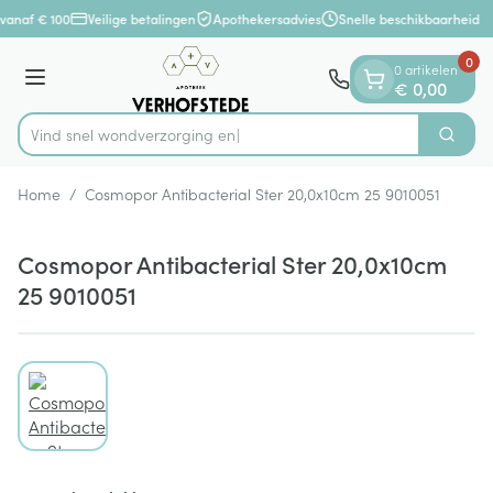
Dia 1 van 1
Ga naar de inhoud
vanaf € 100
Veilige betalingen
Apothekersadvies
Snelle beschikbaarheid
0
0 artikelen
Menu
€ 0,00
Vind snel wondverzor
Zoek
Product, merk, categorie...
Home
/
Cosmopor Antibacterial Ster 20,0x10cm 25 9010051
Cosmopor Antibacterial Ster 20,0x10cm
25 9010051
View larger image
Cosmopor Antibacterial Ster 