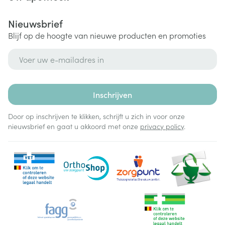
tot 3 dagen van de behandeling, gevolgd door een
onderhoudsdosis van 25-50 mg/dag
Nieuwsbrief
pyrimethamine: geen ladingsdosis, dagelijkse dosis
Blijf op de hoogte van nieuwe producten en promoties
van 25-50 m
E-mail adres
pyrimethamine: 25-50 mg/dag
Bij de behandeling van toxoplasmose moeten alle
Inschrijven
patiënten, behandeld met Daraprim, een
supplement foliumzuur krijgen om het risico van
Door op inschrijven te klikken, schrijft u zich in voor onze
beenmergdepressie te vermindere
nieuwsbrief en gaat u akkoord met onze
privacy policy
.