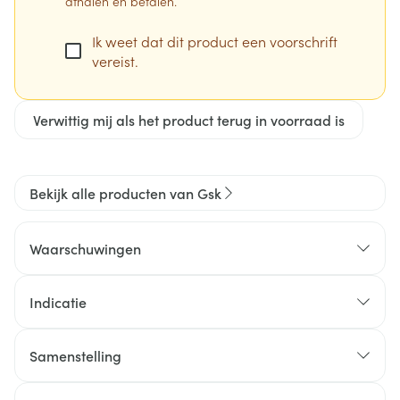
afhalen en betalen.
Ik weet dat dit product een voorschrift
vereist.
Verwittig mij als het product terug in voorraad is
Bekijk alle producten van Gsk
Waarschuwingen
Indicatie
Symptomatische behandeling van :
malaria
Samenstelling
profylaxe en malariabehandeling (paludisme)
De werkzame stof in Daraprim is pyrimethamine.
congenitale of verworven infecties van
Elke tablet bevat 25 mg pyrimethamine.