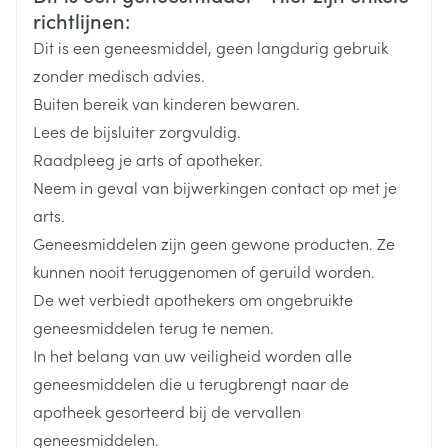
Duits
Frans
Frans
richtlijnen:
50 mg pyrimethamine (= 2 tabletten) met 1000 mg
Merken
Gsk
sulfaleen of sulfadoxine in 1 toediening
Dit is een geneesmiddel, geen langdurig gebruik
25 mg pyrimethamine (= 1 tablet) met 500 mg
zonder medisch advies.
Breedte
71 mm
sulfaleen of sulfadoxine in 1 toediening
Buiten bereik van kinderen bewaren.
12,5 mg pyrimethamine (= 1/2 tablet) met 250 mg
Lees de bijsluiter zorgvuldig.
Lengte
141 mm
sulfaleen of sulfadoxine in 1 toediening
Raadpleeg je arts of apotheker.
Neem in geval van bijwerkingen contact op met je
Diepte
35 mm
De behandeling moet gedurende 3 tot 6 weken
arts.
gegeven worde
Geneesmiddelen zijn geen gewone producten. Ze
Hoeveelheid
30
Pyrimethamine: ladingsdosis van 100 mg gevolgd
kunnen nooit teruggenomen of geruild worden.
Verpakking
door 25-50 mg/dag
De wet verbiedt apothekers om ongebruikte
Sulfadiazine: 2-4 g per dag, in gefractioneerde
Actieve
geneesmiddelen terug te nemen.
pyrimethamine
Ingrediënten
dosissen
In het belang van uw veiligheid worden alle
Pyrimethamine: initiële dosis van 2 mg/kg
geneesmiddelen die u terugbrengt naar de
Behoud
Kamertemperatuur (15°C - 25°C)
lichaamsgewicht (met een maximum van 50 mg)
apotheek gesorteerd bij de vervallen
gevolgd door 1 mg/kg lichaamsgewicht/dag (met
geneesmiddelen.