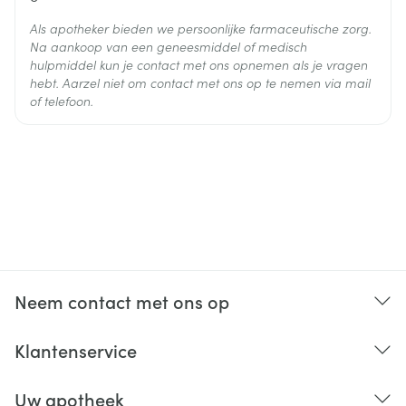
een maximum van 25 mg)
Als apotheker bieden we persoonlijke farmaceutische zorg.
Sulfadiazine: 150 mg/kg lichaamsgewicht
Na aankoop van een geneesmiddel of medisch
(maximum 2 g) per dag in 4 innamen
hulpmiddel kun je contact met ons opnemen als je vragen
hebt. Aarzel niet om contact met ons op te nemen via mail
Pyrimethamine: 1 mg/kg lichaamsgewicht/dag
of telefoon.
Sulfadiazine: 150 mg/kg lichaamsgewicht
(maximum 1,5 g) per dag, in 4 innamen
Pyrimethamine: 6,25 mg (1/4 tablet) per dag
Sulfadiazine: 100 mg/kg lichaamsgewicht
(maximum 1 g) per dag, in 4 innamen
Pyrimethamine: 6,25 mg (1/4 tablet) om de 2 dagen
Sulfadiazine: 100 mg/kg lichaamsgewicht
(maximum 750 mg) per dag of om de 2 dagen, in 4
Neem contact met ons op
innamen
Klantenservice
pyrimethamine: 100 mg/dag gedurende de eerste 2
Uw apotheek