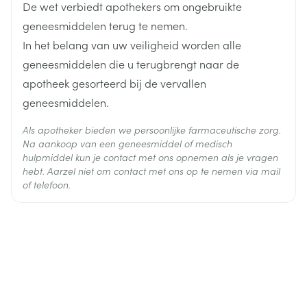
De wet verbiedt apothekers om ongebruikte
Behoud
Kamertemperatuur (15°C - 25°C)
geneesmiddelen terug te nemen.
In het belang van uw veiligheid worden alle
geneesmiddelen die u terugbrengt naar de
apotheek gesorteerd bij de vervallen
geneesmiddelen.
Als apotheker bieden we persoonlijke farmaceutische zorg.
Indien nodig kan de pleister op zijn plaats worden
Na aankoop van een geneesmiddel of medisch
gehouden met een open gaasverband of dunne
hulpmiddel kun je contact met ons opnemen als je vragen
hebt. Aarzel niet om contact met ons op te nemen via mail
stroken tape. Deze zijn verkrijgbaar bij uw
of telefoon.
apotheker.
Bedek de pleister niet met een ander verband.
De medicinale pleister mag alleen worden
aangebracht op een intacte huid zonder
aandoeningen en niet op huidwonden of open
letsels. De pleister mag niet worden gedragen