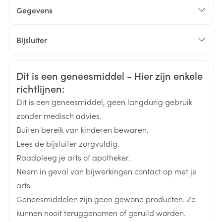
rubriek inhoud van de verpakking en overige
Gegevens
informatie.)
als u last heeft van astma, ademhalingsproblemen,
CNK
4239836
Bijsluiter
huiduitslag of een loopneus krijgt na het innemen
van acetylsalicylzuur (aspirine) of andere NSAID's
Organisaties
Nederlands
Aurobindo
Duits
Frans
als u aan de 6e maand van uw zwangerschap
Veiligheidsinformatie
Dit is een geneesmiddel - Hier zijn enkele
begint of daar al voorbij bent
Merken
Aurobindo
richtlijnen:
als u op dit moment last heeft van een maagzweer
Dit is een geneesmiddel, geen langdurig gebruik
(ulcus pepticum)
Breedte
159 mm
zonder medisch advies.
als uw huid beschadigd is, waaronder vochtige of
Buiten bereik van kinderen bewaren.
Lengte
211 mm
ontstoken plekken, eczeem, brandwonden of
Lees de bijsluiter zorgvuldig.
verwondingen
Raadpleeg je arts of apotheker.
Diepte
40 mm
als u een kind bent of en jongere onder de 16 jaar.
Neem in geval van bijwerkingen contact op met je
arts.
diclofenac natrium (onder de
Actieve
Geneesmiddelen zijn geen gewone producten. Ze
Ingrediënten
vorm van epolaminediclofenac)
kunnen nooit teruggenomen of geruild worden.