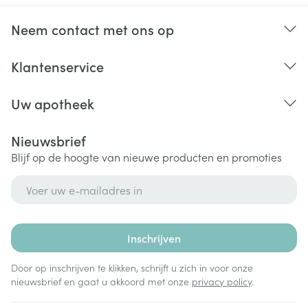
tijdens het baden of douchen.
Zorg ervoor dat u de pleister niet in de buurt van uw
Neem contact met ons op
ogen, neus, mond, genitaliën en anus komt.
Komt de pleister toch in contact met deze
Klantenservice
lichaamsdelen, spoel ze dan af met water.
De pleister mag niet worden doorgeknipt.
Uw apotheek
Vervang de pleister.
Verwijder de pleister om de 12 tot 24 uur en breng en
Nieuwsbrief
nieuwe pleister aan.
Blijf op de hoogte van nieuwe producten en promoties
E-mail adres
Inschrijven
Door op inschrijven te klikken, schrijft u zich in voor onze
nieuwsbrief en gaat u akkoord met onze
privacy policy
.