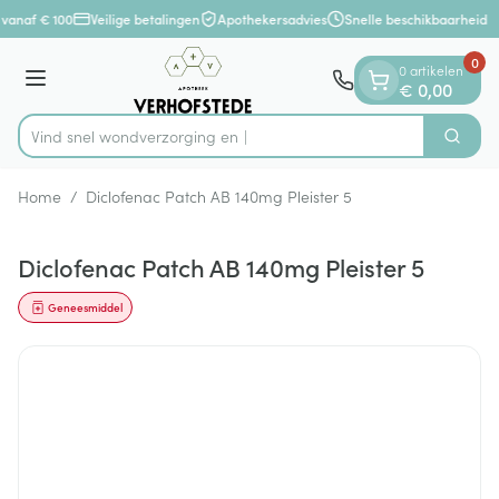
Dia 1 van 1
Ga naar de inhoud
 vanaf € 100
Veilige betalingen
Apothekersadvies
Snelle beschikbaarheid
0
0 artikelen
Menu
€ 0,00
Vind snel wondverzo
Zoek
Product, merk, categorie...
Home
/
Diclofenac Patch AB 140mg Pleister 5
Diclofenac Patch AB 140mg Pleister 5
Geneesmiddel