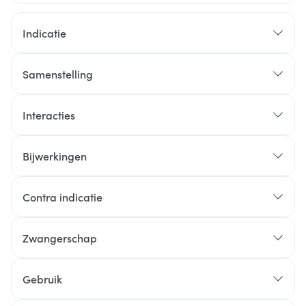
Indicatie
Samenstelling
Interacties
Bijwerkingen
Mogelijke bijwerkingen
Contra indicatie
als u allergisch bent voor diclofenac,
Zwangerschap
acetylsalicylzuur (aspirine) of een ander NSAID
als u allergisch bent voor een van de andere
Gebruik
bestanddelen van Diclofenac Patch AB (vermeld in