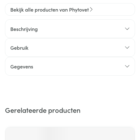
Bekijk alle producten van Phytovet
Beschrijving
Gebruik
Gegevens
Gerelateerde producten
Navigeren door de elementen van de carrousel is mogelijk m
Druk om carrousel over te slaan
Druk op om naar carrouselnavigatie te gaan