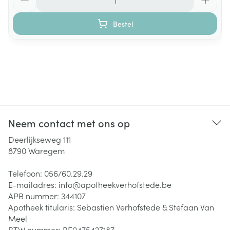
Bestel
Neem contact met ons op
Deerlijkseweg 111
8790
Waregem
Telefoon:
056/60.29.29
E-mailadres:
info@
apotheekverhofstede.be
APB nummer:
344107
Apotheek titularis:
Sebastien Verhofstede & Stefaan Van
Meel
BTW nummer:
BE0475427187