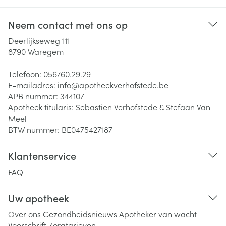
Neem contact met ons op
Deerlijkseweg 111
8790
Waregem
Telefoon:
056/60.29.29
E-mailadres:
info@
apotheekverhofstede.be
APB nummer:
344107
Apotheek titularis:
Sebastien Verhofstede & Stefaan Van
Meel
BTW nummer:
BE0475427187
Klantenservice
FAQ
Uw apotheek
Over ons
Gezondheidsnieuws
Apotheker van wacht
Voorschrift
Zorgtarieven