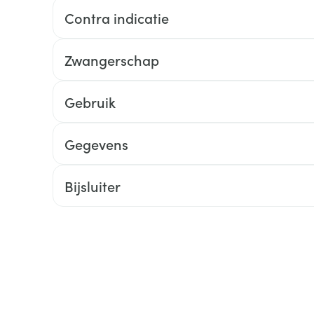
Contra indicatie
ging
Supplementen
Insectenwe
Mondmaskers
middelen
ssen
Zwangerschap
 -
id
Gebruik
d
Gegevens
Bijsluiter
Zelfbruiner
Scheren