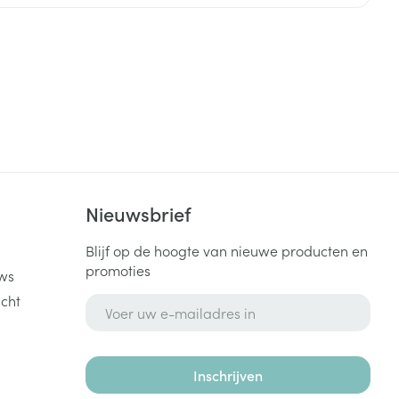
rende
Parfums en
geurproducten
k
Nieuwsbrief
Blijf op de hoogte van nieuwe producten en
promoties
ws
CBD
cht
E-mail adres
Inschrijven