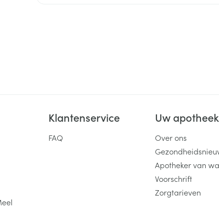
ging
Supplementen
Insectenwe
Mondmaskers
middelen
ssen
 -
id
d
Klantenservice
Uw apothee
FAQ
Over ons
Gezondheidsnieu
Zelfbruiner
Scheren
Apotheker van wa
Voorschrift
Zorgtarieven
Meel