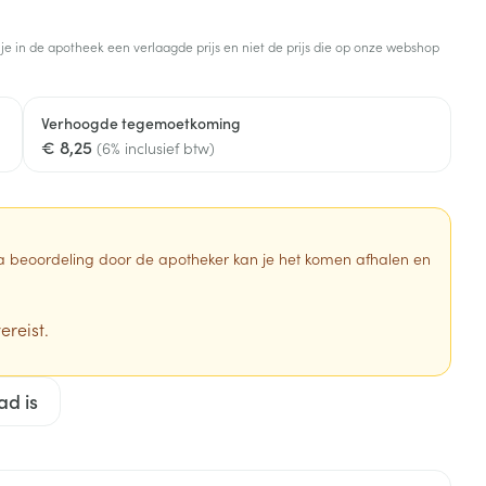
Toon meer
 je in de apotheek een verlaagde prijs en niet de prijs die op onze webshop
Diagnosetesten en
stress
Vlooien en teken
meetapparatuur
Oren
Mond en keel
Verhoogde tegemoetkoming
Alcoholtest
g
Oordopjes
Zuigtabletten
€ 8,25
(6% inclusief btw)
herapie -
Mond, muil of snavel
Bloeddrukmeter
ls
en -druppels
Oorreiniging
Spray - oplossing
Cholesteroltest
zen
Oordruppels
Hartslagmeter
ulpmiddelen
 Na beoordeling door de apotheker kan je het komen afhalen en
Toon meer
ereist.
erming
Hygiëne
Ergonomie
ad is
ning en -
Aambeien
s
Bad en douche
Ademhaling en zuurstof
je
Badkamer