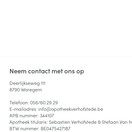
Haar
Gezichtsverzor
Pillendozen en
accessoires
Pigmentstoorni
Gevoelige huid
geïrriteerde hu
Gemengde hui
Doffe huid
Neem contact met ons op
Toon meer
Deerlijkseweg 111
8790
Waregem
Snurken
Telefoon:
056/60.29.29
E-mailadres:
info@
apotheekverhofstede.be
APB nummer:
344107
Apotheek titularis:
Sebastien Verhofstede & Stefaan Van 
BTW nummer:
BE0475427187