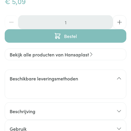
€ 5,09
Aantal
Bestel
Bekijk alle producten van Hansaplast
Beschikbare leveringsmethoden
Beschrijving
Hansaplast Sensitive Kids-pleisters zijn zeer
huidvriendelijk en geschikt voor het bedekken van
Gebruik