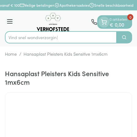
Dia 1 van 1
Ga naar de inhoud
vanaf € 100
Veilige betalingen
Apothekersadvies
Snelle beschikbaarheid
0
0 artikelen
Menu
€ 0,00
Vind snel wondv
Zoek
Product, merk, categorie...
Home
/
Hansaplast Pleisters Kids Sensitive 1mx6cm
Hansaplast Pleisters Kids Sensitive
1mx6cm