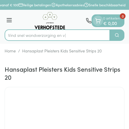
Dia 1 van 1
Ga naar de inhoud
vanaf € 100
Veilige betalingen
Apothekersadvies
Snelle beschikbaarheid
0
0 artikelen
Menu
€ 0,00
Vind snel wondverzorg
Zoek
Product, merk, categorie...
Home
/
Hansaplast Pleisters Kids Sensitive Strips 20
Hansaplast Pleisters Kids Sensitive Strips
20