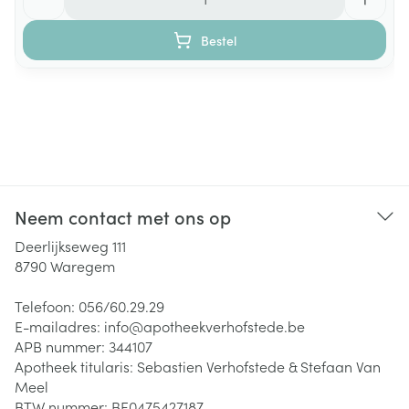
Bestel
Neem contact met ons op
Deerlijkseweg 111
8790
Waregem
Telefoon:
056/60.29.29
E-mailadres:
info@
apotheekverhofstede.be
APB nummer:
344107
Apotheek titularis:
Sebastien Verhofstede & Stefaan Van
Meel
BTW nummer:
BE0475427187