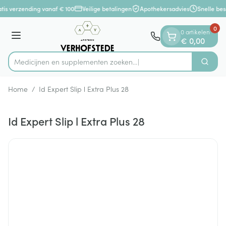
Dia 1 van 1
Ga naar de inhoud
tis verzending vanaf € 100
Veilige betalingen
Apothekersadvies
Snelle bes
0
0 artikelen
Menu
€ 0,00
Medicijnen en supplementen zoeken...
Zoek
Product, merk, categorie...
Home
/
Id Expert Slip l Extra Plus 28
Id Expert Slip l Extra Plus 28