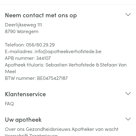
Neem contact met ons op
Deerlijkseweg 111
8790
Waregem
Telefoon:
056/60.29.29
E-mailadres:
info@
apotheekverhofstede.be
APB nummer:
344107
Apotheek titularis:
Sebastien Verhofstede & Stefaan Van
Meel
BTW nummer:
BE0475427187
Klantenservice
FAQ
Uw apotheek
Over ons
Gezondheidsnieuws
Apotheker van wacht
Voorschrift
Zorgtarieven