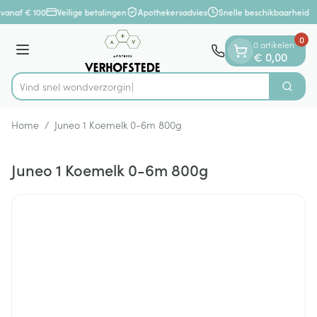
Dia 1 van 1
Ga naar de inhoud
vanaf € 100
Veilige betalingen
Apothekersadvies
Snelle beschikbaarheid
0
0 artikelen
Menu
€ 0,00
Vind snel wondv
Zoek
Product, merk, categorie...
Home
/
Juneo 1 Koemelk 0-6m 800g
Juneo 1 Koemelk 0-6m 800g