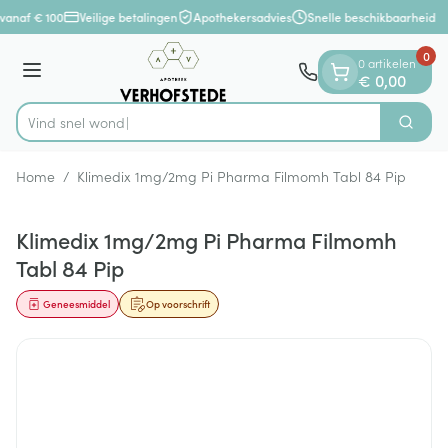
Dia 1 van 1
Ga naar de inhoud
vanaf € 100
Veilige betalingen
Apothekersadvies
Snelle beschikbaarheid
0
0 artikelen
Menu
€ 0,00
Vind
Zoek
Product, merk, categorie...
Home
/
Klimedix 1mg/2mg Pi Pharma Filmomh Tabl 84 Pip
Klimedix 1mg/2mg Pi Pharma Filmomh
Tabl 84 Pip
Geneesmiddel
Op voorschrift