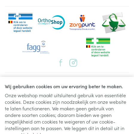
bloeddruk, migraine, ontsteking van de aderen,
spataderen
kortademigheid
maagstoornis, diarree, verstopping, overgeven,
droge mond, winderigheid, veranderde
smaakbeleving
bloedarmoede
draaierigheid
Juridische links
pieptoon in de oren
Wij gebruiken cookies om uw ervaring beter te maken.
galstenen
Onze webshop maakt uitsluitend gebruik van essentiële
spierpijn
cookies. Deze cookies zijn noodzakelijk om onze website
te laten functioneren. We maken geen gebruik van
ontstekingen van de eileiders
andere soorten cookies; daarom bieden we geen
melkachtige uitscheiding uit de tepels
mogelijkheid om cookies te weigeren of uw cookie-
koude rillingen.
instellingen aan te passen. We leggen dit in detail uit in