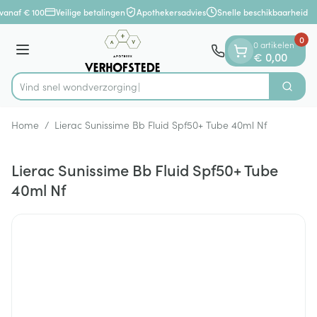
Dia 1 van 1
Ga naar de inhoud
vanaf € 100
Veilige betalingen
Apothekersadvies
Snelle beschikbaarheid
0
0 artikelen
Menu
€ 0,00
Vind snel wondver
Zoek
Product, merk, categorie...
Home
/
Lierac Sunissime Bb Fluid Spf50+ Tube 40ml Nf
Lierac Sunissime Bb Fluid Spf50+ Tube
40ml Nf