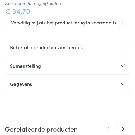
we samen de mogelijkheden.
€ 34,70
Verwittig mij als het product terug in voorraad is
Bekijk alle producten van Lierac
Samenstelling
INGREDIENTS : AQUA / WATER / EAU.
DIETHYLAMINO HYDROXYBENZOYL HEXYL
Gegevens
BENZOATE. GLYCERIN. ALCOHOL. DICAPRYLYL
CARBONATE. BUTYL
CNK
4712105
METHOXYDIBENZOYLMETHANE. ETHYLHEXYL
SALICYLATE. ETHYLHEXYL TRIAZONE. C12-15 ALKYL
Organisaties
Laboratoire Native
BENZOATE. PHENYLBENZIMIDAZOLE SULFONIC
ACID. TRIETHANOLAMINE. BIS-
ETHYLHEXYLOXYPHENOL METHOXYPHENYL
Gerelateerde producten
Merken
Lierac
TRIAZINE. C20-22 ALKYL PHOSPHATE.