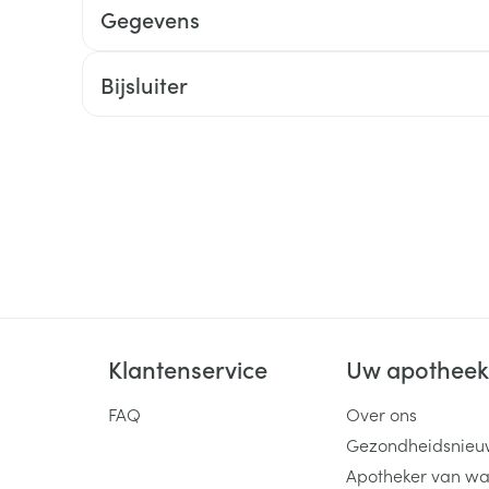
Gegevens
ging
Supplementen
Insectenwe
Mondmaskers
middelen
Bijsluiter
ssen
 -
id
d
Zelfbruiner
Scheren
Klantenservice
Uw apothee
FAQ
Over ons
Gezondheidsnieu
Apotheker van wa