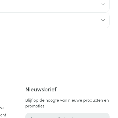
rende
Parfums en
geurproducten
CBD
k
Nieuwsbrief
Blijf op de hoogte van nieuwe producten en
promoties
ws
cht
E-mail adres