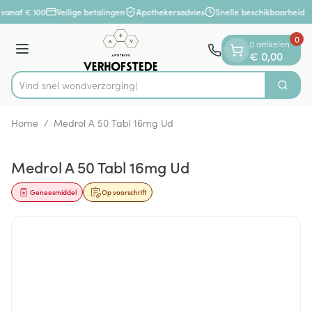
Dia 1 van 1
Ga naar de inhoud
 vanaf € 100
Veilige betalingen
Apothekersadvies
Snelle beschikbaarheid
0
0 artikelen
Menu
€ 0,00
Vind snel wondv
Zoek
Product, merk, categorie...
Home
/
Medrol A 50 Tabl 16mg Ud
Medrol A 50 Tabl 16mg Ud
Geneesmiddel
Op voorschrift