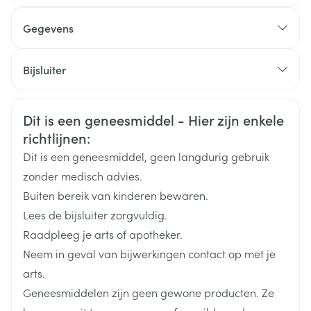
langdurige behandeling.
Hoe neemt u dit middel in?
Suikerzieken: er kan een verhoogde behoefte zijn
Gegevens
aan insuline of andere bloedsuikerverlagende
middelen.
CNK
0427765
Patiënten met een verhoogde bloeddruk.
Bijsluiter
Patiënten met gemoedsstoornissen.
Organisaties
Nederlands
Pfizer
Nederlands
Duits
Patiënten met ontkalking van de beenderen.
Patiënten met nierfunctiestoornissen.
Veiligheidsinformatie
Dit is een geneesmiddel - Hier zijn enkele
Duits
Frans
Frans
Patiënten met een herpes simplex of zona ter
Merken
Pfizer
richtlijnen:
hoogte van het oog, vanwege een risico op
Dit is een geneesmiddel, geen langdurig gebruik
perforatie van het hoornvlies.
Breedte
45 mm
zonder medisch advies.
Buiten bereik van kinderen bewaren.
Lengte
115 mm
Lees de bijsluiter zorgvuldig.
Raadpleeg je arts of apotheker.
Diepte
60 mm
Neem in geval van bijwerkingen contact op met je
arts.
Behoud
Kamertemperatuur (15°C - 25°C)
Geneesmiddelen zijn geen gewone producten. Ze