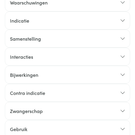
Waarschuwingen
Indicatie
Samenstelling
Interacties
Bijwerkingen
Mogelijke bijwerkingen
Contra indicatie
Zwangerschap
Gebruik
Kinderen: groeiachterstand is mogelijk bij