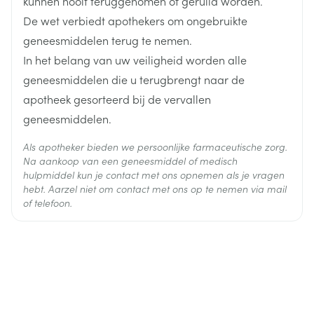
kunnen nooit teruggenomen of geruild worden.
Op de blisterverpakking bevindt zich de plaats van
elke tablet met de naam van de dag waarop u ze
De wet verbiedt apothekers om ongebruikte
moet nemen.
geneesmiddelen terug te nemen.
Zoek de dag waarop u de behandeling begint in de
In het belang van uw veiligheid worden alle
eerste of tweede rij. Duw de overeenkomstige tablet
uit de verpakking en neem ze in om 8 uur 's
geneesmiddelen die u terugbrengt naar de
morgens.
apotheek gesorteerd bij de vervallen
Druk op de volgende tabletten in de richting van de
geneesmiddelen.
pijl. Na de vierde rij te hebben opgebruikt, keert u
eventueel terug naar de eerste en de tweede rij om
Als apotheker bieden we persoonlijke farmaceutische zorg.
ketoconazol, itraconazol;
de resterende tabletten in te nemen.
Na aankoop van een geneesmiddel of medisch
bepaalde macrolide antibiotica zoals erytromycine,
hulpmiddel kun je contact met ons opnemen als je vragen
claritromycine, troleandomycine;
hebt. Aarzel niet om contact met ons op te nemen via mail
barbituraten, fenobarbital, fenylbutazon, fenytoïne,
of telefoon.
carbamazepine;
spierverslappers (geneesmiddelen die in de
anesthesie worden gebruikt zoals vecuronium,
pancuronium);
cholinesteraseremmers;
rifampicine, isoniazide, die worden gebruikt bij
tuberculose;