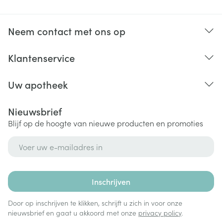
sommige geneesmiddelen tegen misselijkheid en
braken (aprepitant, fosaprepitant);
diltiazem;
Neem contact met ons op
aminoglutethimide;
sommige orale anticonceptiemiddelen
Klantenservice
(ethinylestradiol/norethindrone);
sommige immunosuppressiva (cyclofosfamide,
tacrolimus).
Uw apotheek
Nieuwsbrief
Blijf op de hoogte van nieuwe producten en promoties
E-mail adres
Inschrijven
Door op inschrijven te klikken, schrijft u zich in voor onze
nieuwsbrief en gaat u akkoord met onze
privacy policy
.