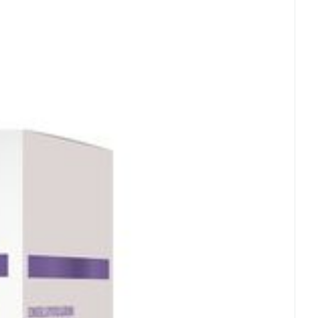
rende
Parfums en
geurproducten
 25°C)
CBD