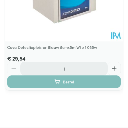
Cova Detectiepleister Blauw 8cmx5m Wtp 1 085w
€ 29,54
Aantal
Bestel