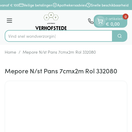
Dia 1 van 1
Ga naar de inhoud
vanaf € 100
Veilige betalingen
Apothekersadvies
Snelle beschikbaarheid
0
0 artikelen
Menu
€ 0,00
Vind snel wondv
Zoek
Product, merk, categorie...
Home
/
Mepore N/st Pans 7cmx2m Rol 332080
Mepore N/st Pans 7cmx2m Rol 332080