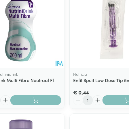
ging
Supplementen
Insectenwe
Mondmaskers
middelen
ssen
 -
id
d
utrinidrink
Nutricia
ink Multi Fibre Neutraal Fl
Enfit Spuit Low Dose Tip 5
€ 0,44
Zelfbruiner
Scheren
Aantal