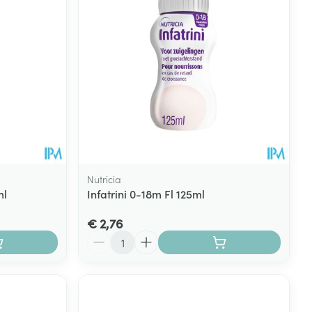
rende
Parfums en
geurproducten
Nutricia
ml
Infatrini 0-18m Fl 125ml
€ 2,76
CBD
Aantal