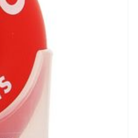
rende
Parfums en
geurproducten
CBD