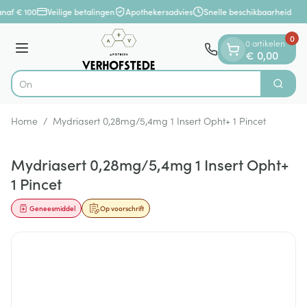
Dia 1 van 1
Ga naar de inhoud
naf € 100
Veilige betalingen
Apothekersadvies
Snelle beschikbaarheid
0
0 artikelen
Menu
€ 0,00
Ontdek
Zoek
Product, merk, categorie...
Home
/
Mydriasert 0,28mg/5,4mg 1 Insert Opht+ 1 Pincet
Mydriasert 0,28mg/5,4mg 1 Insert Opht+
1 Pincet
Geneesmiddel
Op voorschrift