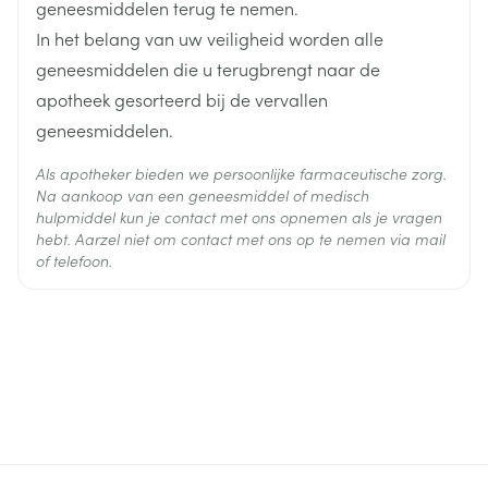
Ingrediënten
geneesmiddelen terug te nemen.
tropicamide
In het belang van uw veiligheid worden alle
Behoud
Kamertemperatuur (15°C - 25°C)
geneesmiddelen die u terugbrengt naar de
apotheek gesorteerd bij de vervallen
geneesmiddelen.
Als apotheker bieden we persoonlijke farmaceutische zorg.
Na aankoop van een geneesmiddel of medisch
hulpmiddel kun je contact met ons opnemen als je vragen
hebt. Aarzel niet om contact met ons op te nemen via mail
of telefoon.