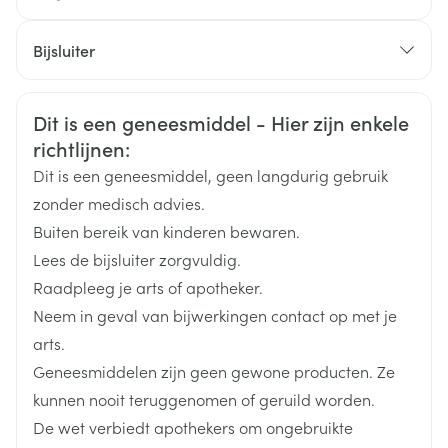
CNK
3154671
Bijsluiter
Organisaties
Nederlands
CSP BENELUX, Thea Pharma
Duits
Frans
Veiligheidsinformatie
Dit is een geneesmiddel - Hier zijn enkele
Merken
Thea Pharma
richtlijnen:
Dit is een geneesmiddel, geen langdurig gebruik
Breedte
62 mm
zonder medisch advies.
Buiten bereik van kinderen bewaren.
Lengte
103 mm
Lees de bijsluiter zorgvuldig.
Raadpleeg je arts of apotheker.
Diepte
18 mm
Neem in geval van bijwerkingen contact op met je
arts.
Hoeveelheid
1
Geneesmiddelen zijn geen gewone producten. Ze
Verpakking
kunnen nooit teruggenomen of geruild worden.
De wet verbiedt apothekers om ongebruikte
fenylefrine hydrochloride,
Actieve