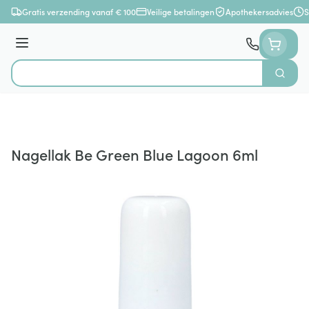
Ga naar de inhoud
Gratis verzending vanaf € 100
Veilige betalingen
Apothekersadvies
S
Menu
Zoek
Product, merk, categorie...
Nagellak Be Green Blue Lagoon 6ml