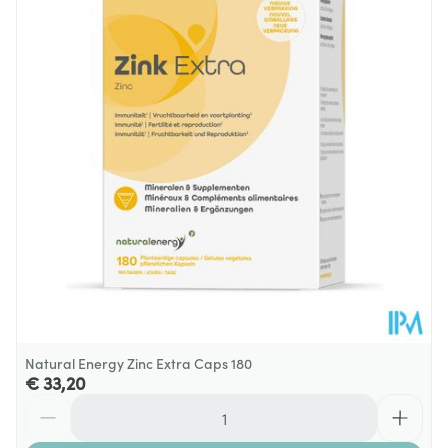
Diepte
130 mm
Hoeveelheid
150 ml
Verpakking
Dieetbeperkingen
Suikervrij
Kamertemperatuur (15°C -
Behoud
25°C)
Natural Energy Zinc Extra Caps 180
€ 33,20
Aantal