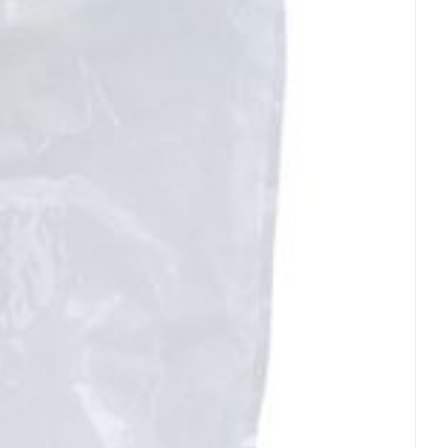
rende
Parfums en
geurproducten
CBD