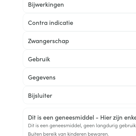
Bijwerkingen
Toon meer
Contra indicatie
ging
Supplementen
Insectenwe
Mondmaskers
middelen
ssen
De andere stoffen in dit middel zijn natriumcal
Zwangerschap
natriumhydroxide of zoutzuur, water voor injectie
 -
id
Gebruik
d
Gegevens
CNK
0242685
Bijsluiter
Nederlands
Nederlands
Duits
Organisaties
Guerbet
Zelfbruiner
Scheren
Veiligheidsinformatie
Dit is een geneesmiddel - Hier zijn enkel
Merken
Guerbet-Codali
Dit is een geneesmiddel, geen langdurig gebrui
Buiten bereik van kinderen bewaren.