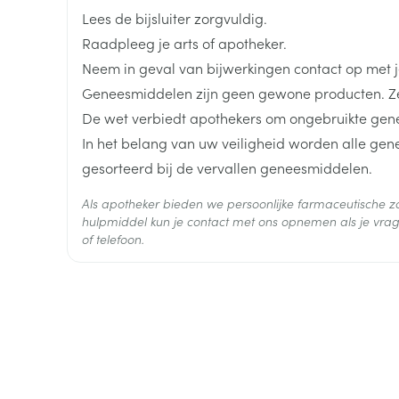
Breedte
57 mm
Lees de bijsluiter zorgvuldig.
Raadpleeg je arts of apotheker.
Lengte
108 mm
Neem in geval van bijwerkingen contact op met je
Geneesmiddelen zijn geen gewone producten. Ze
Diepte
57 mm
De wet verbiedt apothekers om ongebruikte gen
In het belang van uw veiligheid worden alle ge
Hoeveelheid
1
gesorteerd bij de vervallen geneesmiddelen.
Verpakking
Als apotheker bieden we persoonlijke farmaceutische
Actieve
hulpmiddel kun je contact met ons opnemen als je vrag
joversol
Ingrediënten
of telefoon.
Behoud
Kamertemperatuur (15°C -