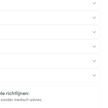
rende
Parfums en
geurproducten
ciumedetaat, trometamol, trometamolhydrochloride,
s.
Duits
Frans
Frans
CBD
e richtlijnen:
k zonder medisch advies.