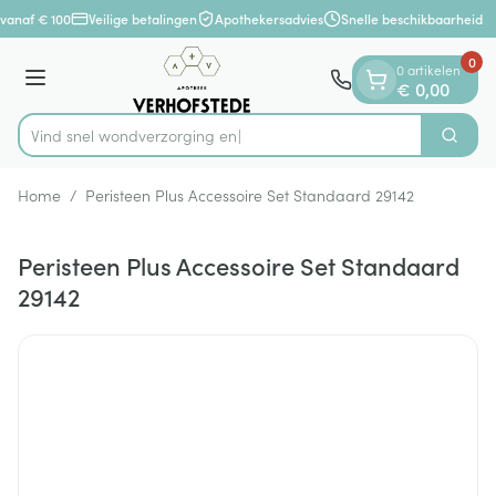
Dia 1 van 1
Ga naar de inhoud
vanaf € 100
Veilige betalingen
Apothekersadvies
Snelle beschikbaarheid
0
0 artikelen
Menu
€ 0,00
Vind snel wondverzo
Zoek
Product, merk, categorie...
Home
/
Peristeen Plus Accessoire Set Standaard 29142
Peristeen Plus Accessoire Set Standaard
29142