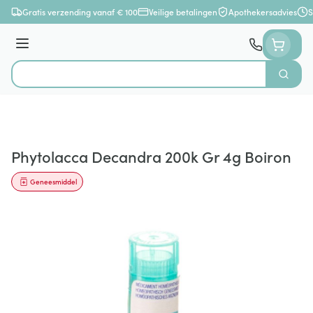
Ga naar de inhoud
Gratis verzending vanaf € 100
Veilige betalingen
Apothekersadvies
S
Menu
Zoek
Product, merk, categorie...
Phytolacca Decandra 200k Gr 4g Boiron
Geneesmiddel