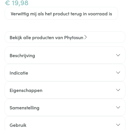
€ 19,98
Verwittig mij als het product terug in voorraad is
Bekijk alle producten van Phytosun
Beschrijving
Indicatie
Brengt een zensfeer in huis
Werkt rustgevend
Eigenschappen
Stimuleert de concentratie
Voor verstuiving
Voor verstuiving
100 % natuurlijk
Samenstelling
Volwassenen en kinderen (vanaf 3 jaar)
Unieke samenstelling
E.O.B.B.G.-kwaliteit
Essentiële Olie van Zoete Sinaas (Citrus sinensis
Gebruik