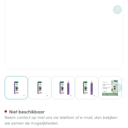
View larger image
View larger image
View larger image
View larger image
View lar
Phytosun Complex Zen Sfeer 
Niet beschikbaar
Neem contact op met ons via telefoon of e-mail, dan bekijken
we samen de mogelijkheden.