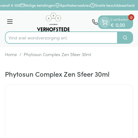
Dia 1 van 1
Ga naar de inhoud
vanaf € 100
Veilige betalingen
Apothekersadvies
Snelle beschikbaarheid
0
0 artikelen
Menu
€ 0,00
Vind snel wondverzor
Zoek
Product, merk, categorie...
Home
/
Phytosun Complex Zen Sfeer 30ml
Phytosun Complex Zen Sfeer 30ml