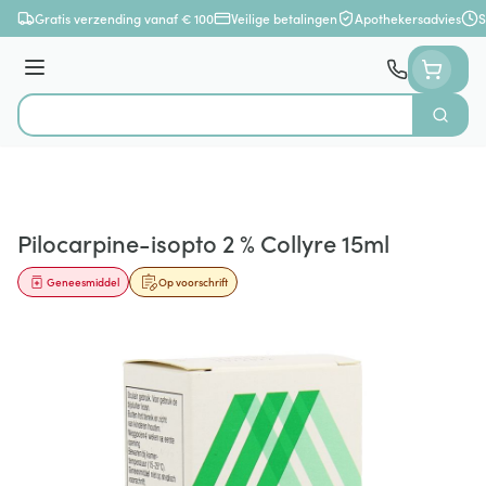
Ga naar de inhoud
Gratis verzending vanaf € 100
Veilige betalingen
Apothekersadvies
S
Menu
Zoek
Product, merk, categorie...
Pilocarpine-isopto 2 % Collyre 15ml
Geneesmiddel
Op voorschrift