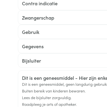
Contra indicatie
Toon meer
Zwangerschap
ging
Supplementen
Insectenwe
Mondmaskers
middelen
ssen
Gebruik
 -
id
Gegevens
d
CNK
4641734
Bijsluiter
Nederlands
Duits
Frans
Organisaties
Aurobindo
Veiligheidsinformatie
Dit is een geneesmiddel - Hier zijn enkel
Merken
Aurobindo
Dit is een geneesmiddel, geen langdurig gebrui
Zelfbruiner
Scheren
Buiten bereik van kinderen bewaren.
Breedte
83 mm
Lees de bijsluiter zorgvuldig.
Raadpleeg je arts of apotheker.