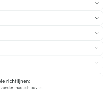
rende
Parfums en
geurproducten
e richtlijnen:
k zonder medisch advies.
CBD