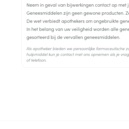
Lengte
97 mm
Neem in geval van bijwerkingen contact op met je
Geneesmiddelen zijn geen gewone producten. Ze
Diepte
88 mm
De wet verbiedt apothekers om ongebruikte gen
In het belang van uw veiligheid worden alle ge
Actieve
quetiapine fumaraat
gesorteerd bij de vervallen geneesmiddelen.
Ingrediënten
Als apotheker bieden we persoonlijke farmaceutische
Behoud
Kamertemperatuur (15°C -
hulpmiddel kun je contact met ons opnemen als je vrag
of telefoon.