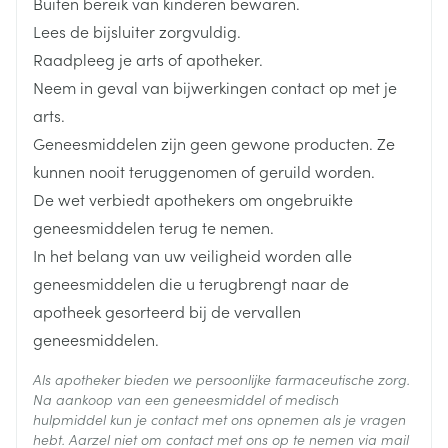
Buiten bereik van kinderen bewaren.
Diepte
32 mm
4 tot 8 weken en de dosis Rapamune° dient te
Lees de bijsluiter zorgvuldig.
worden aangepast om dalconcentraties in volbloed
Raadpleeg je arts of apotheker.
Hoeveelheid
tussen 12 en 20 ng/ml
30
Neem in geval van bijwerkingen contact op met je
Verpakking
arts.
Om de variabiliteit te minimaliseren, dient
Geneesmiddelen zijn geen gewone producten. Ze
Actieve
Rapamune consistent met of zonder voedsel
sirolimus
Ingrediënten
kunnen nooit teruggenomen of geruild worden.
ingenomen te worden
De wet verbiedt apothekers om ongebruikte
Grapefruitsap dient vermeden te worden
Behoud
Kamertemperatuur (15°C - 25°C)
geneesmiddelen terug te nemen.
In het belang van uw veiligheid worden alle
geneesmiddelen die u terugbrengt naar de
apotheek gesorteerd bij de vervallen
geneesmiddelen.
Als apotheker bieden we persoonlijke farmaceutische zorg.
Na aankoop van een geneesmiddel of medisch
hulpmiddel kun je contact met ons opnemen als je vragen
hebt. Aarzel niet om contact met ons op te nemen via mail